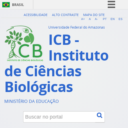
BRASIL
Simplifique!
ACESSIBILIDADE
ALTO CONTRASTE
MAPA DO SITE
A+
A
A-
PT
EN
ES
Comunica BR
Universidade Federal do Amazonas
ICB -
Participe
Acesso à informação
Instituto
Legislação
Canais
de Ciências
Biológicas
MINISTÉRIO DA EDUCAÇÃO