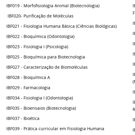
IBF019 - Morfofisiologia Animal (Biotecnologia)
I
F
IBF020- Purificação de Moléculas
I
IBF021 - Fisiologia Humana Básica (Ciências Biológicas)
I
IBF022 - Bioquímica (Odontologia)
I
IBF023 - Fisiologia I (Psicologia)
I
IBF025 - Bioquímica para Biotecnologia
I
IBF027 - Caracterização de Biomoléculas
I
IBF028 - Bioquímica A
(
IBF029 - Farmacologia
I
IBF034 - Fisiologia I (Odontologia)
I
IBF035 - Bioensaios (Biotecnologia)
R
IBF037 - Bioética
I
IBF039 - Prática curricular em Fisiologia Humana
I