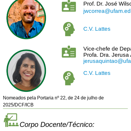
Prof. Dr. José Wil
jwcorrea@ufam.ed
C.V. Lattes
Vice-chefe de Dep
Profa. Dra. Jerusa
jerusaquintao@ufa
C.V. Lattes
Nomeados pela Portaria nº 22, de 24 de julho de
2025/DCF/ICB
Corpo Docente/Técnico: