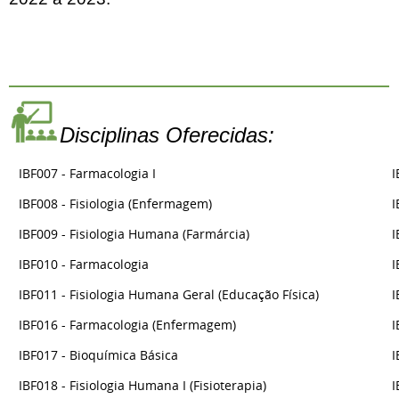
Disciplinas Oferecidas:
IBF007 - Farmacologia I
I
IBF008 - Fisiologia (Enfermagem)
I
IBF009 - Fisiologia Humana (Farmárcia)
I
IBF010 - Farmacologia
I
IBF011 - Fisiologia Humana Geral (Educação Física)
I
IBF016 - Farmacologia (Enfermagem)
I
IBF017 - Bioquímica Básica
I
IBF018 - Fisiologia Humana I (Fisioterapia)
I