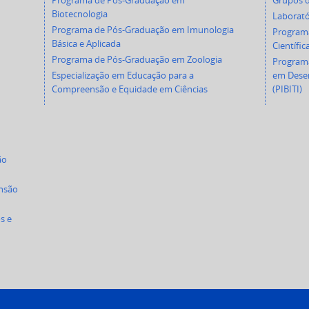
Programa de Pós-Graduação em
Grupos d
Biotecnologia
Laborató
Programa de Pós-Graduação em Imunologia
Programa
Básica e Aplicada
Científic
Programa de Pós-Graduação em Zoologia
Programa
Especialização em Educação para a
em Desen
Compreensão e Equidade em Ciências
(PIBITI)
ão
ensão
s e