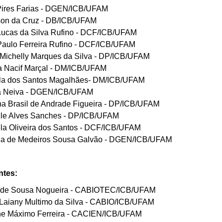
 Pires Farias - DGEN/ICB/UFAM
rson da Cruz - DB/ICB/UFAM
Lucas da Silva Rufino - DCF/ICB/UFAM
Paulo Ferreira Rufino - DCF/ICB/UFAM
 Michelly Marques da Silva - DP/ICB/UFAM
a Nacif Marçal - DM/ICB/UFAM
la dos Santos Magalhães- DM/ICB/UFAM
a Neiva - DGEN/ICB/UFAM
a Brasil de Andrade Figueira - DP/ICB/UFAM
lle Alves Sanches - DP/ICB/UFAM
lla Oliveira dos Santos - DCF/ICB/UFAM
a de Medeiros Sousa Galvão - DGEN/ICB/UFAM
ntes:
l de Sousa Nogueira - CABIOTEC/ICB/UFAM
 Laiany Multimo da Silva - CABIO/ICB/UFAM
ne Máximo Ferreira - CACIEN/ICB/UFAM