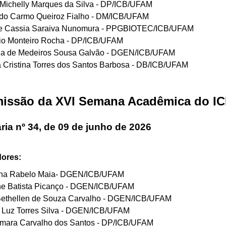
 Michelly Marques da Silva - DP/ICB/UFAM
 do Carmo Queiroz Fialho - DM/ICB/UFAM
de Cassia Saraiva Nunomura - PPGBIOTEC/ICB/UFAM
io Monteiro Rocha - DP/ICB/UFAM
a de Medeiros Sousa Galvão - DGEN/ICB/UFAM
 Cristina Torres dos Santos Barbosa - DB/ICB/UFAM
issão da XVI Semana Acadêmica do I
ria nº 34, de 09 de junho de 2026
dores:
ina Rabelo Maia- DGEN/ICB/UFAM
ne Batista Picanço - DGEN/ICB/UFAM
Bethellen de Souza Carvalho - DGEN/ICB/UFAM
e Luz Torres Silva - DGEN/ICB/UFAM
ilmara Carvalho dos Santos - DP/ICB/UFAM