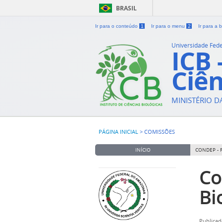
BRASIL
Ir para o conteúdo
1
Ir para o menu
2
Ir para a
Universidade Fed
ICB 
Ciên
MINISTÉRIO 
PÁGINA INICIAL
>
COMISSÕES
INÍCIO
CONDEP - 
Co
Bi
Publicad