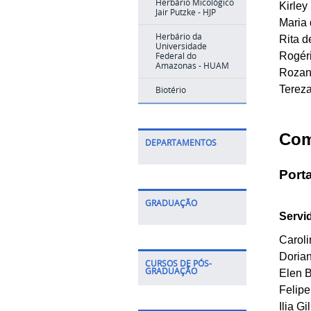
Herbário Micológico
Kirley
Jair Putzke - HJP
Maria
Herbário da
Rita 
Universidade
Rogér
Federal do
Amazonas - HUAM
Rozan
Tereza
Biotério
Com
DEPARTAMENTOS
Porta
GRADUAÇÃO
Servi
Carol
Doria
CURSOS DE PÓS-
GRADUAÇÃO
Elen 
Felip
Ilia G