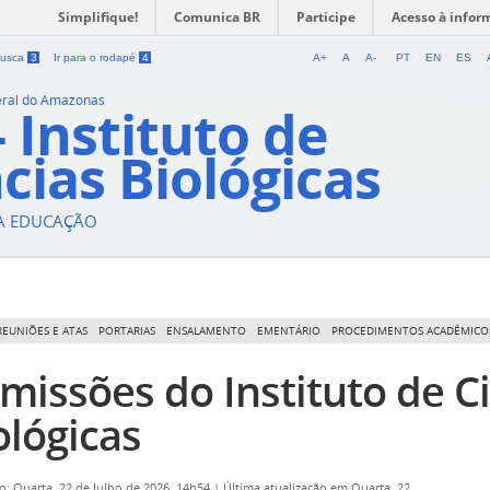
Simplifique!
Comunica BR
Participe
Acesso à infor
 busca
3
Ir para o rodapé
4
A+
A
A-
PT
EN
ES
eral do Amazonas
- Instituto de
cias Biológicas
DA EDUCAÇÃO
REUNIÕES E ATAS
PORTARIAS
ENSALAMENTO
EMENTÁRIO
PROCEDIMENTOS ACADÊMICO
missões do Instituto de C
ológicas
o: Quarta, 22 de Julho de 2026, 14h54
|
Última atualização em Quarta, 22