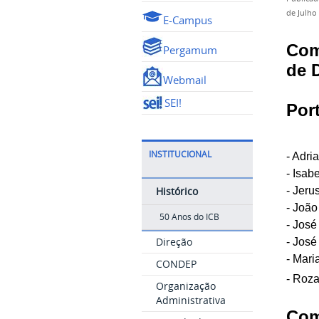
de Julho
E-Campus
Com
Pergamum
de 
Webmail
SEI!
Port
INSTITUCIONAL
- Adr
- Isab
Histórico
- Jeru
- João
50 Anos do ICB
- Jos
Direção
- Jos
- Mar
CONDEP
- Roz
Organização
Administrativa
Com