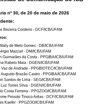
ria nº 30, de 20 de maio de 2026
idente:
lle Bezerra Cordeiro - DCF/ICB/UFAM
ros:
Wally de Melo Gomes - DB/ICB/UFAM
Sérgio Mazzari - DM/ICB/UFAM
on Guimarães da Costa - PPGIBA/ICB/UFAM
ina Rabelo Maia - DGEN/ICB/UFAM
 Vaz de Andrade - PPGBIOTEC/ICB/UFAM
 Augusto Brazão Castro - PPGIBA/ICB/UFAM
on Santos de Lima - SEG/ICB/UFAM
e Luz Torres Silva - DGEN/ICB/UFAM
zio Costa Ferreira - PPGZOO/ICB/UFAM
erme Peixoto Tinoco Arêas - DCF/ICB/UFAM
Luis Kaefer - PPGZOO/ICB/UFAM