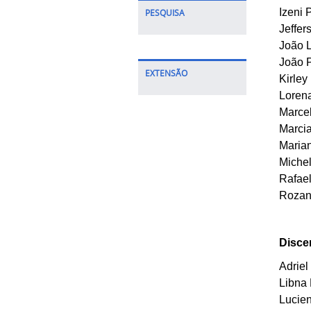
Izeni
PESQUISA
Jeffe
João 
João 
EXTENSÃO
Kirley
Loren
Marce
Marci
Marian
Miche
Rafae
Rozan
Disce
Adrie
Libna
Lucie