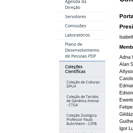
Agenda da
Direção
Porta
Servidores
Comissões
Pres
Laboratórios
Isabe
Plano de
Memb
Desenvolvimento
de Pessoas PDP
Adna 
Alan 
Coleções
Científicas
Allys
Carol
Coleção de Culturas
Edmar
DPUA
Edson
Coleção de Tecidos
Ewert
de Genética Animal
- CTGA
Felip
Gildá
Coleção Zoológica
Professor Paulo
Guilh
Buhrnheim - CZPB
Igor 