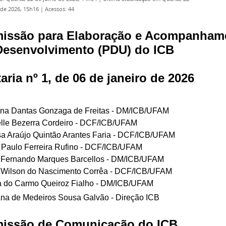
 de 2026, 15h16
|
Acessos: 44
issão para Elaboração e Acompanham
Desenvolvimento (PDU) do ICB
aria nº 1, de 06 de janeiro de 2026
iana Dantas Gonzaga de Freitas - DM/ICB/UFAM
elle Bezerra Cordeiro - DCF/ICB/UFAM
sa Araújo Quintão Arantes Faria - DCF/ICB/UFAM
 Paulo Ferreira Rufino - DCF/ICB/UFAM
é Fernando Marques Barcellos - DM/ICB/UFAM
é Wilson do Nascimento Corrêa - DCF/ICB/UFAM
ia do Carmo Queiroz Fialho - DM/ICB/UFAM
ana de Medeiros Sousa Galvão - Direção ICB
issão de Comunicação do ICB