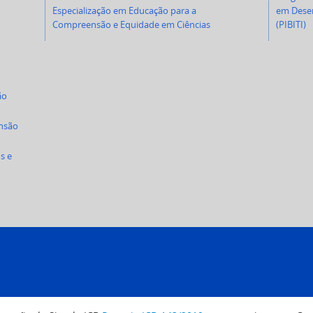
Especialização em Educação para a
em Desen
Compreensão e Equidade em Ciências
(PIBITI)
ão
ensão
s e