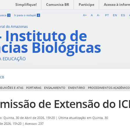
Simplifique!
Comunica BR
Participe
Acesso à infor
 busca
3
Ir para o rodapé
4
A+
A
A-
PT
EN
ES
eral do Amazonas
- Instituto de
cias Biológicas
DA EDUCAÇÃO
ICB
REUNIÕES E ATAS
PORTARIAS
ENSALAMENTO
EMENTÁRIO
PROCEDIMENTOS ACADÊMICO
missão de Extensão do IC
o: Quinta, 30 de Abril de 2026, 15h20
|
Última atualização em Quinta, 30
 de 2026, 15h20
|
Acessos: 237