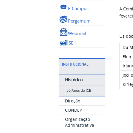
E-Campus
A Comi
fevere
Pergamum
Webmail
Os doc
SEI!
Iza 
Elen
INSTITUCIONAL
Irlan
Jocil
Histórico
Kirle
50 Anos do ICB
Direção
CONDEP
Organização
Administrativa