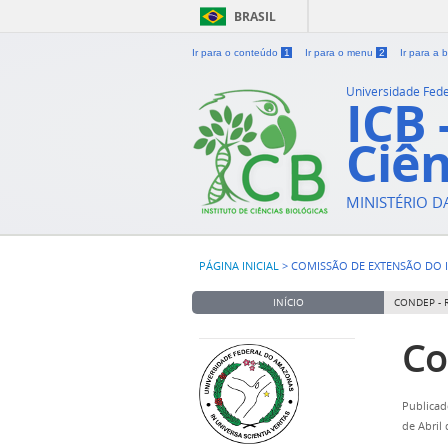
BRASIL
Ir para o conteúdo
1
Ir para o menu
2
Ir para a
Universidade Fed
ICB 
Ciên
MINISTÉRIO 
PÁGINA INICIAL
>
COMISSÃO DE EXTENSÃO DO 
INÍCIO
CONDEP - 
Co
Publicad
de Abril