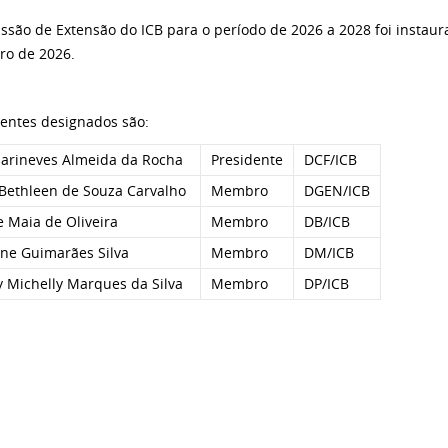
ssão de Extensão do ICB para o período de 2026 a 2028 foi instaura
iro de 2026.
entes designados são:
Marineves Almeida da Rocha
Presidente
DCF/ICB
 Bethleen de Souza Carvalho
Membro
DGEN/ICB
e Maia de Oliveira
Membro
DB/ICB
ene Guimarães Silva
Membro
DM/ICB
y Michelly Marques da Silva
Membro
DP/ICB