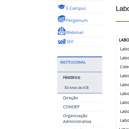
Labo
E-Campus
Pergamum
Webmail
LAB
SEI!
Labo
Labor
INSTITUCIONAL
Cole
Labo
Histórico
Labor
50 Anos do ICB
Labo
Direção
Labor
CONDEP
Labor
Organização
Labor
Administrativa