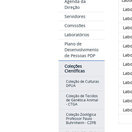
Labor
Agenda da
Direção
Labo
Servidores
Labo
Comissões
Labor
Laboratórios
Labo
Plano de
Labo
Desenvolvimento
Labor
de Pessoas PDP
Labo
Coleções
Científicas
Labo
Coleção de Culturas
Labor
DPUA
Labor
Coleção de Tecidos
de Genética Animal
Labor
- CTGA
Labor
Coleção Zoológica
Professor Paulo
Buhrnheim - CZPB