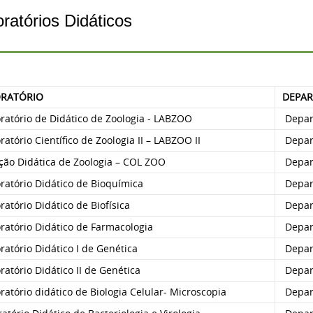
ratórios Didáticos
ORATÓRIO
DEPA
ratório de Didático de Zoologia - LABZOO
Depar
atório Científico de Zoologia II – LABZOO II
Depar
ção Didática de Zoologia – COL ZOO
Depar
ratório Didático de Bioquímica
Depart
atório Didático de Biofísica
Depart
ratório Didático de Farmacologia
Depart
atório Didático I de Genética
Depar
atório Didático II de Genética
Depar
atório didático de Biologia Celular- Microscopia
Depar