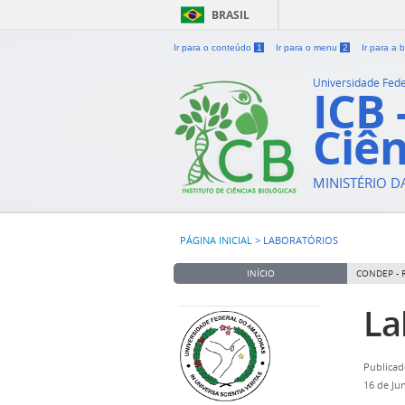
BRASIL
Ir para o conteúdo
1
Ir para o menu
2
Ir para a
Universidade Fed
ICB 
Ciên
MINISTÉRIO 
PÁGINA INICIAL
>
LABORATÓRIOS
INÍCIO
CONDEP - 
La
Publicad
16 de Ju