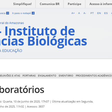
Simplifique!
Comunica BR
Participe
Acesso à infor
 busca
3
Ir para o rodapé
4
A+
A
A-
PT
EN
ES
eral do Amazonas
- Instituto de
cias Biológicas
DA EDUCAÇÃO
REUNIÕES E ATAS
PORTARIAS
ENSALAMENTO
EMENTÁRIO
PROCEDIMENTOS ACADÊMICO
boratórios
o: Quarta, 10 de Junho de 2020, 17h07
|
Última atualização em Segunda,
nho de 2025, 11h32
|
Acessos: 3837