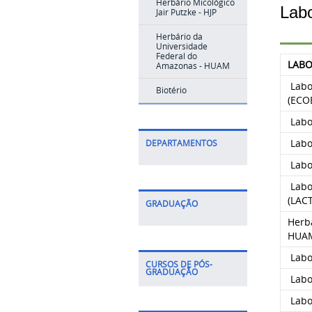
Herbário Micológico
Labo
Jair Putzke - HJP
Herbário da
Universidade
Federal do
LABO
Amazonas - HUAM
Labor
Biotério
(ECO
Labor
Labor
DEPARTAMENTOS
Labor
Labor
(LAC
GRADUAÇÃO
Herb
HUA
Labo
CURSOS DE PÓS-
GRADUAÇÃO
Labo
Labo