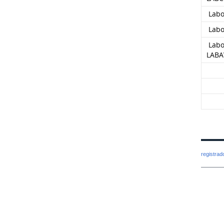
Labo
Labor
Labor
LABA
registra