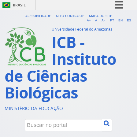
BRASIL
Simplifique!
ACESSIBILIDADE
ALTO CONTRASTE
MAPA DO SITE
A+
A
A-
PT
EN
ES
Comunica BR
Universidade Federal do Amazonas
ICB -
Participe
Acesso à informação
Instituto
Legislação
Canais
de Ciências
Biológicas
MINISTÉRIO DA EDUCAÇÃO