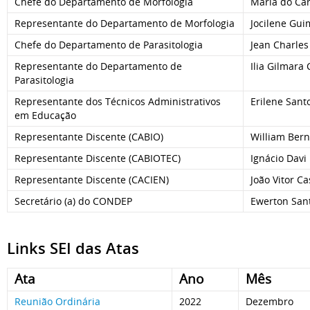
Chefe do Departamento de Morfologia
Maria do Ca
Representante do Departamento de Morfologia
Jocilene Gui
Chefe do Departamento de Parasitologia
Jean Charles
Representante do Departamento de
Ilia Gilmara
Parasitologia
Representante dos Técnicos Administrativos
Erilene San
em Educação
Representante Discente (CABIO)
William Bern
Representante Discente (CABIOTEC)
Ignácio Davi
Representante Discente (CACIEN)
João Vitor C
Secretário (a) do CONDEP
Ewerton San
Links SEI das Atas
Ata
Ano
Mês
Reunião Ordinária
2022
Dezembro