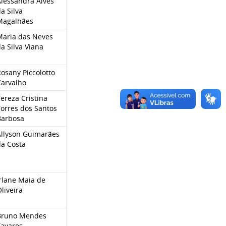
Alessandra Alves
a Silva
Magalhães
Maria das Neves
a Silva Viana
osany Piccolotto
Carvalho
ereza Cristina
Torres dos Santos
Barbosa
Allyson Guimarães
da Costa
rlane Maia de
liveira
Bruno Mendes
Tavares