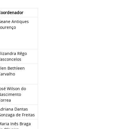
Coordenador
Geane Antiques
Lourenço
Elizandra Rêgo
Vasconcelos
Elen Bethleen
Carvalho
osé Wilson do
Nascimento
Correa
Adriana Dantas
Gonzaga de Freitas
Maria Inês Braga