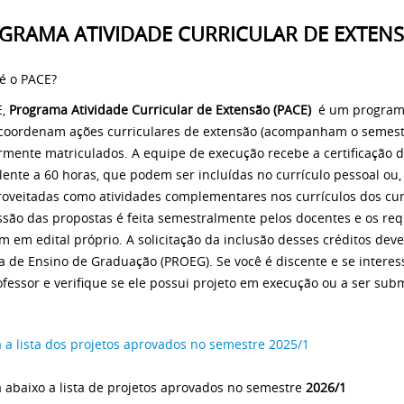
GRAMA ATIVIDADE CURRICULAR DE EXTENS
é o PACE?
E,
Programa Atividade Curricular de Extensão (PACE)
é um programa
oordenam ações curriculares de extensão (acompanham o semestre
rmente matriculados. A equipe de execução recebe a certificação d
lente a 60 horas, que podem ser incluídas no currículo pessoal ou
roveitadas como atividades complementares nos currículos dos cu
são das propostas é feita semestralmente pelos docentes e os req
m em edital próprio. A solicitação da inclusão desses créditos dever
ia de Ensino de Graduação (PROEG). Se você é discente e se interes
fessor e verifique se ele possui projeto em execução ou a ser sub
a a lista dos projetos aprovados no semestre 2025/1
a abaixo a lista de projetos aprovados no semestre
2026/1