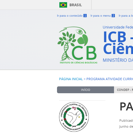
BRASIL
Ir para o conteúdo
1
Ir para o menu
2
Ir para a
Universidade Fed
ICB 
Ciên
MINISTÉRIO 
PÁGINA INICIAL
>
PROGRAMA ATIVIDADE CURRIC
INÍCIO
CONDEP - 
PA
Publicad
Junho de