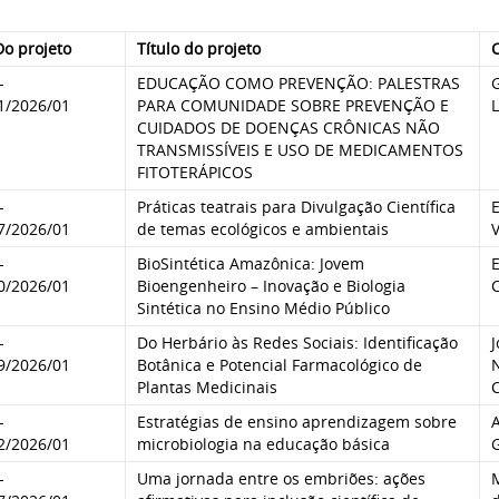
Do projeto
Título do projeto
-
EDUCAÇÃO COMO PREVENÇÃO: PALESTRAS
1/2026/01
PARA COMUNIDADE SOBRE PREVENÇÃO E
CUIDADOS DE DOENÇAS CRÔNICAS NÃO
TRANSMISSÍVEIS E USO DE MEDICAMENTOS
FITOTERÁPICOS
-
Práticas teatrais para Divulgação Científica
7/2026/01
de temas ecológicos e ambientais
-
BioSintética Amazônica: Jovem
0/2026/01
Bioengenheiro – Inovação e Biologia
Sintética no Ensino Médio Público
-
Do Herbário às Redes Sociais: Identificação
J
9/2026/01
Botânica e Potencial Farmacológico de
Plantas Medicinais
-
Estratégias de ensino aprendizagem sobre
2/2026/01
microbiologia na educação básica
-
Uma jornada entre os embriões: ações