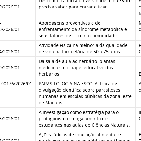
-
Descomplicando a universidade: o que você
9/2026/01
precisa saber para entrar e ficar
d
-
Abordagens preventivas e de
0/2026/01
enfrentamento da síndrome metabólica e
d
seus fatores de risco na comunidade
-
Atividade Física na melhoria da qualidade
R
4/2026/01
de vida na faixa etária de 50 a 75 anos
-
Da sala de aula ao herbário: plantas
T
0/2026/01
medicinais e o papel educativo dos
herbários
-00176/2026/01
PARASITOLOGIA NA ESCOLA: Feira de
divulgação científica sobre parasitoses
humanas em escolas públicas da zona leste
de Manaus
-
A investigação como estratégia para o
I
3/2026/01
protagonismo e engajamento dos
O
estudantes nas aulas de Ciências Naturais.
-
Ações lúdicas de educação alimentar e
3/2026/01
nutricional em escolas públicas de Manaus