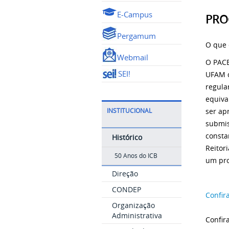
E-Campus
PRO
Pergamum
O que 
Webmail
O PAC
SEI!
UFAM c
regula
equiva
ser ap
INSTITUCIONAL
submis
consta
Histórico
Reitor
50 Anos do ICB
um pro
Direção
CONDEP
Confir
Organização
Administrativa
Confir