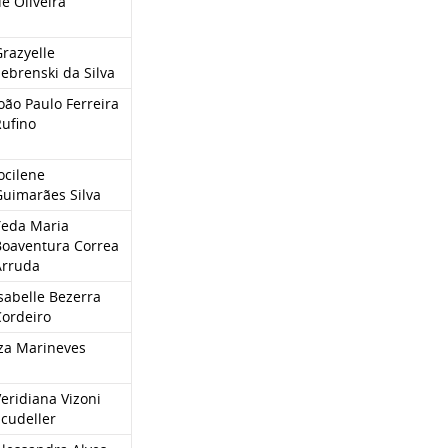
e Oliveira
razyelle
ebrenski da Silva
oão Paulo Ferreira
Rufino
ocilene
Guimarães Silva
Yeda Maria
Boaventura Correa
Arruda
sabelle Bezerra
Cordeiro
Iza Marineves
eridiana Vizoni
cudeller