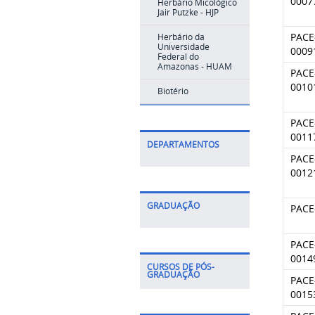
0007
Herbário Micológico
Jair Putzke - HJP
PACE
Herbário da
Universidade
0009
Federal do
Amazonas - HUAM
PACE
0010
Biotério
PACE
0011
DEPARTAMENTOS
PACE
0012
GRADUAÇÃO
PACE
PACE
0014
CURSOS DE PÓS-
GRADUAÇÃO
PACE
0015