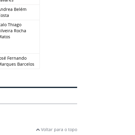
Andrea Belém
Costa
talo Thiago
ilveira Rocha
Matos
José Fernando
Marques Barcelos
Voltar para o topo