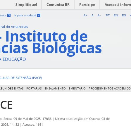
Simplifique!
Comunica BR
Participe
Acesso à infor
 busca
3
Ir para o rodapé
4
A+
A
A-
PT
EN
ES
eral do Amazonas
- Instituto de
cias Biológicas
DA EDUCAÇÃO
ULAR DE EXTENSÃO (PACE)
REUNIÕES E ATAS
PORTARIAS
ENSALAMENTO
EMENTÁRIO
PROCEDIMENTOS ACADÊMICO
CE
o: Sexta, 09 de Mai de 2025, 17h36
|
Última atualização em Quarta, 03 de
 2026, 14h32
|
Acessos: 1661