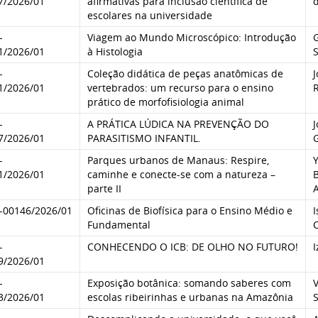
7/2026/01
afirmativas para inclusão científica de
d
escolares na universidade
-
Viagem ao Mundo Microscópico: Introdução
G
1/2026/01
à Histologia
S
-
Coleção didática de peças anatômicas de
J
1/2026/01
vertebrados: um recurso para o ensino
prático de morfofisiologia animal
-
A PRÁTICA LÚDICA NA PREVENÇÃO DO
J
7/2026/01
PARASITISMO INFANTIL.
-
Parques urbanos de Manaus: Respire,
1/2026/01
caminhe e conecte-se com a natureza –
parte II
-00146/2026/01
Oficinas de Biofísica para o Ensino Médio e
I
Fundamental
-
CONHECENDO O ICB: DE OLHO NO FUTURO!
9/2026/01
-
Exposição botânica: somando saberes com
V
3/2026/01
escolas ribeirinhas e urbanas na Amazônia
S