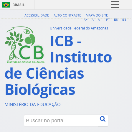
BRASIL
Simplifique!
ACESSIBILIDADE
ALTO CONTRASTE
MAPA DO SITE
A+
A
A-
PT
EN
ES
Comunica BR
Universidade Federal do Amazonas
ICB -
Participe
Acesso à informação
Instituto
Legislação
Canais
de Ciências
Biológicas
MINISTÉRIO DA EDUCAÇÃO