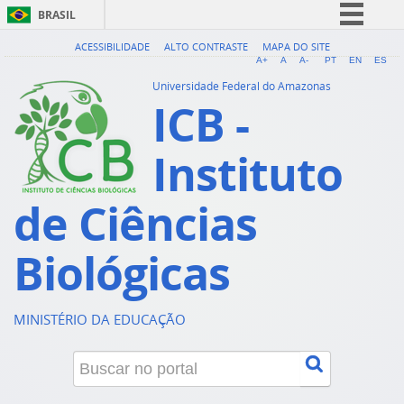
BRASIL
Simplifique!
ACESSIBILIDADE
ALTO CONTRASTE
MAPA DO SITE
A+
A
A-
PT
EN
ES
Comunica BR
Universidade Federal do Amazonas
ICB -
Participe
Acesso à informação
Instituto
Legislação
Canais
de Ciências
Biológicas
MINISTÉRIO DA EDUCAÇÃO