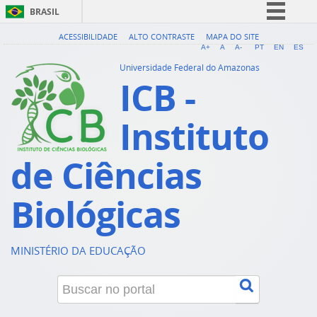
BRASIL
Simplifique!
ACESSIBILIDADE
ALTO CONTRASTE
MAPA DO SITE
A+
A
A-
PT
EN
ES
Comunica BR
Universidade Federal do Amazonas
ICB -
Participe
Acesso à informação
Instituto
Legislação
Canais
de Ciências
Biológicas
MINISTÉRIO DA EDUCAÇÃO