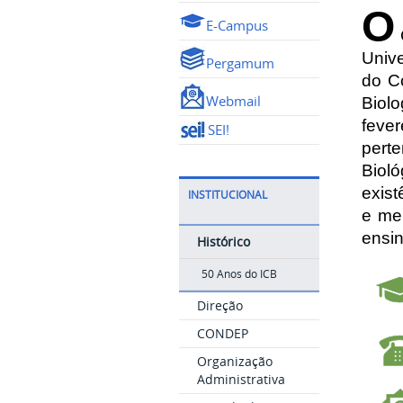
O
E-Campus
Univ
Pergamum
do Co
Webmail
Biolo
fever
SEI!
perte
Bioló
exist
INSTITUCIONAL
e mel
ensin
Histórico
50 Anos do ICB
Direção
CONDEP
Organização
Administrativa