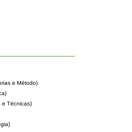
orias e Método)
ca)
s e Técnicas)
gia)