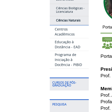
Ciências Biológicas -
Licenciatura
Ciências Naturais
Porta
Centros
Acadêmicos
Educação à
Distância - EAD
Programa de
Porta
Iniciação à
Docência - PIBID
Pres
Prof.
CURSOS DE PÓS-
GRADUAÇÃO
Memb
Prof
Profa
PESQUISA
Prof.