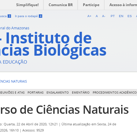
Simplifique!
Comunica BR
Participe
Acesso à infor
 busca
3
Ir para o rodapé
4
A+
A
A-
PT
EN
ES
eral do Amazonas
- Instituto de
cias Biológicas
DA EDUCAÇÃO
ÊNCIAS NATURAIS
REUNIÕES E ATAS
PORTARIAS
ENSALAMENTO
EMENTÁRIO
PROCEDIMENTOS ACADÊMICO
rso de Ciências Naturais
o: Quarta, 22 de Abril de 2020, 12h21
|
Última atualização em Sexta, 24 de
 2026, 16h10
|
Acessos: 9529