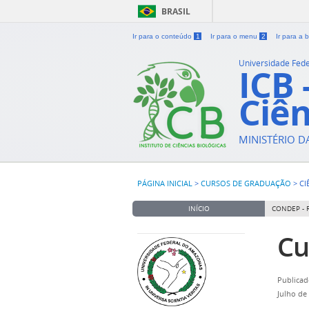
BRASIL
Ir para o conteúdo
1
Ir para o menu
2
Ir para a
Universidade Fed
ICB 
Ciên
MINISTÉRIO 
PÁGINA INICIAL
>
CURSOS DE GRADUAÇÃO
>
CI
INÍCIO
CONDEP - 
Cu
Publicad
Julho de