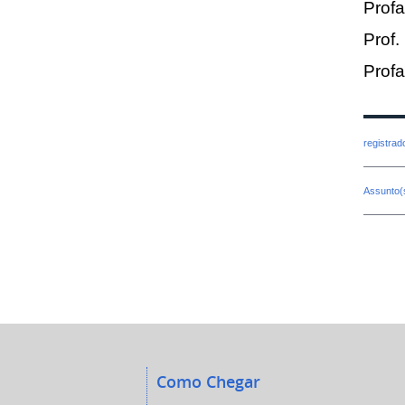
Profa
Prof.
Profa
registra
Assunto(
Como Chegar