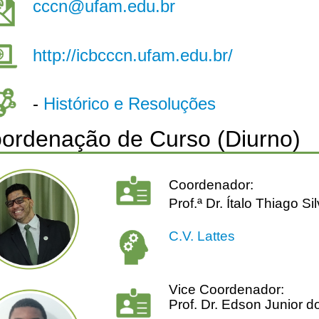
cccn@ufam.edu.br
http://icbcccn.ufam.edu.br/
-
Histórico e Resoluções
ordenação de Curso (Diurno)
Coordenador:
Prof.ª Dr. Ítalo Thiago S
C.V. Lattes
Vice Coordenador:
Prof. Dr. Edson Junior 