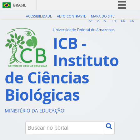
BRASIL
Simplifique!
ACESSIBILIDADE
ALTO CONTRASTE
MAPA DO SITE
A+
A
A-
PT
EN
ES
Comunica BR
Universidade Federal do Amazonas
ICB -
Participe
Acesso à informação
Instituto
Legislação
Canais
de Ciências
Biológicas
MINISTÉRIO DA EDUCAÇÃO