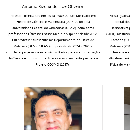
Antonio Rizonaldo
L.de Oliveira
D
Possuo Licenciatura em Física (2009-2013) e Mestrado em
Possui gradua
Ensino de Ciências e Matemática (2014-2016) pela
Federal de 
Universidade Federal do Amazonas (UFAM). Atuo como
Licenciatura
professor de Física no Ensino Médio e Superior desde 2012.
(2001), mestrad
Fui professor substituto no Departamento de Física de
Catarina (19
Materiais (DFMat/UFAM) no período de 2024 a 2025 e
Materiais (20
coordenei projetos de extensão voltados para a Popularização
Université Pi
da Ciência e do Ensino de Astronomia, com destaque para o
Atualmente é
Projeto COSMO (2017).
Física de Ma