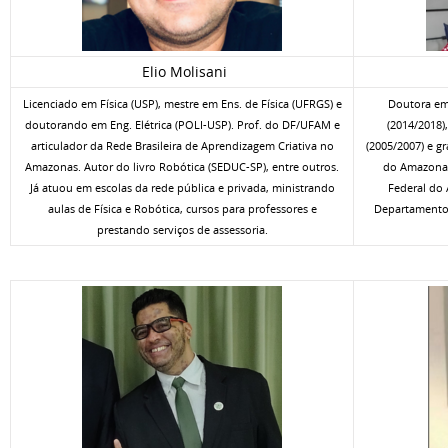
Elio Molisani
Licenciado em Física (USP), mestre em Ens. de Física (UFRGS) e
Doutora em
doutorando em Eng. Elétrica (POLI-USP). Prof. do DF/UFAM e
(2014/2018)
articulador da Rede Brasileira de Aprendizagem Criativa no
(2005/2007) e g
Amazonas. Autor do livro Robótica (SEDUC-SP), entre outros.
do Amazonas
Já atuou em escolas da rede pública e privada, ministrando
Federal do 
aulas de Física e Robótica, cursos para professores e
Departamento 
prestando serviços de assessoria.