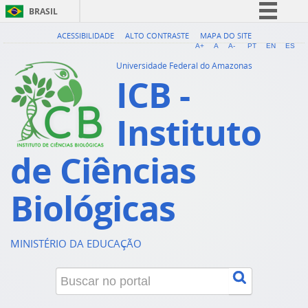
BRASIL
Simplifique!
ACESSIBILIDADE
ALTO CONTRASTE
MAPA DO SITE
A+
A
A-
PT
EN
ES
Comunica BR
Universidade Federal do Amazonas
ICB -
Participe
Acesso à informação
Instituto
Legislação
Canais
de Ciências
Biológicas
MINISTÉRIO DA EDUCAÇÃO