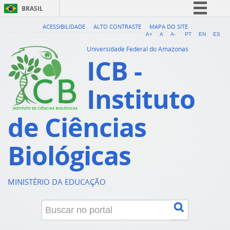
BRASIL
Simplifique!
ACESSIBILIDADE
ALTO CONTRASTE
MAPA DO SITE
A+
A
A-
PT
EN
ES
Comunica BR
Universidade Federal do Amazonas
ICB -
Participe
Acesso à informação
Instituto
Legislação
Canais
de Ciências
Biológicas
MINISTÉRIO DA EDUCAÇÃO