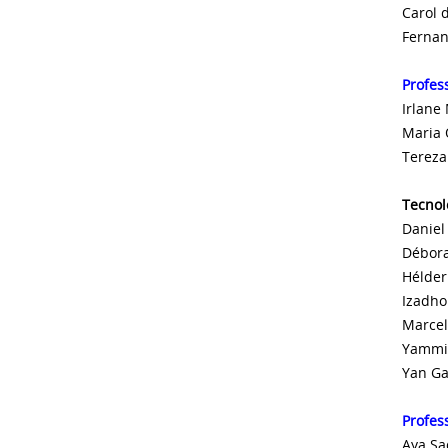
Carol 
Fernan
Profes
Irlane
Maria 
Tereza
Tecnol
Daniel
Débora
Hélder
Izadho
Marcel
Yammil
Yan Ga
Profes
Aya Sa