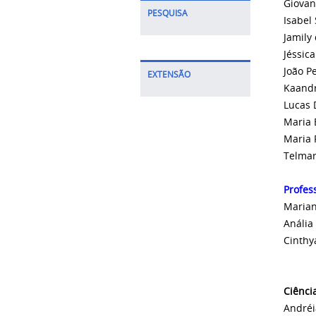
Giovan
PESQUISA
Isabel
Jamily
Jéssic
João P
EXTENSÃO
Kaandr
Lucas 
Maria 
Maria 
Telmar
Profes
Marian
Anália
Cinthy
Ciênci
Andréi