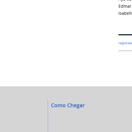
Edmar 
Isabel
registra
Como Chegar