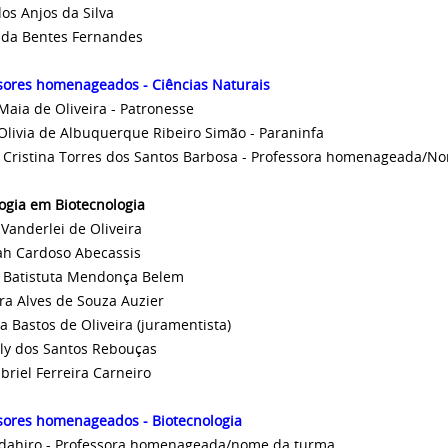
dos Anjos da Silva
da Bentes Fernandes
sores homenageados - Ciências Naturais
 Maia de Oliveira - Patronesse
Olivia de Albuquerque Ribeiro Simão - Paraninfa
 Cristina Torres dos Santos Barbosa - Professora homenageada/
ogia em Biotecnologia
 Vanderlei de Oliveira
h Cardoso Abecassis
 Batistuta Mendonça Belem
ra Alves de Souza Auzier
a Bastos de Oliveira (juramentista)
y dos Santos Rebouças
briel Ferreira Carneiro
sores homenageados - Biotecnologia
dahiro - Professora homenageada/nome da turma