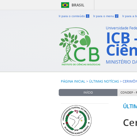
BRASIL
Ir para o conteúdo
1
Ir para o menu
2
Ir para a
Universidade Fed
ICB 
Ciên
MINISTÉRIO 
PÁGINA INICIAL
>
ÚLTIMAS NOTÍCIAS
>
CERIMÔN
INÍCIO
CONDEP - 
ÚLTI
Ce