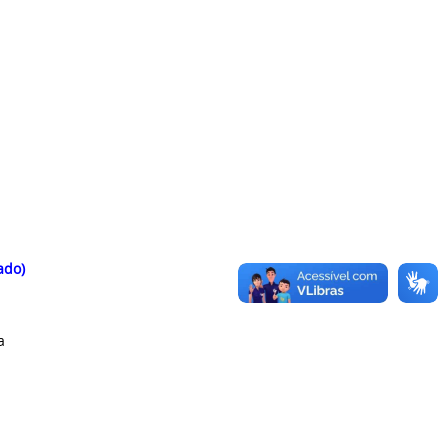
ado)
a