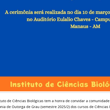
ituto de Ciências Biológicas tem a honra de convidar a comunidade
nia de Outorga de Grau (semestre 2025/2) dos cursos de Ciências Bi