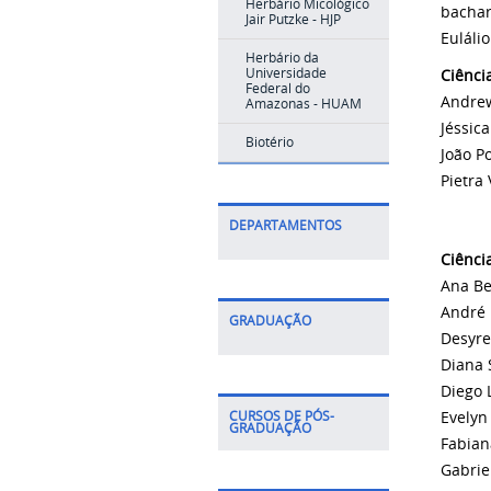
Herbário Micológico
bachar
Jair Putzke - HJP
Euláli
Herbário da
Universidade
Ciênci
Federal do
Andrew
Amazonas - HUAM
Jéssic
Biotério
João Po
Pietra
DEPARTAMENTOS
Ciência
Ana Be
André 
GRADUAÇÃO
Desyre
Diana 
Diego 
Evelyn
CURSOS DE PÓS-
GRADUAÇÃO
Fabian
Gabrie