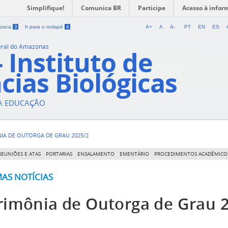
Simplifique!
Comunica BR
Participe
Acesso à infor
 busca
3
Ir para o rodapé
4
A+
A
A-
PT
EN
ES
eral do Amazonas
- Instituto de
cias Biológicas
DA EDUCAÇÃO
IA DE OUTORGA DE GRAU 2025/2
REUNIÕES E ATAS
PORTARIAS
ENSALAMENTO
EMENTÁRIO
PROCEDIMENTOS ACADÊMICO
MAS NOTÍCIAS
rimônia de Outorga de Grau 