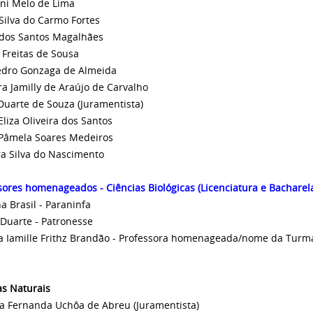
ni Melo de Lima
 Silva do Carmo Fortes
 dos Santos Magalhães
a Freitas de Sousa
edro Gonzaga de Almeida
a Jamilly de Araújo de Carvalho
Duarte de Souza (Juramentista)
Eliza Oliveira dos Santos
Pâmela Soares Medeiros
a Silva do Nascimento
sores homenageados - Ciências Biológicas (Licenciatura e Bacharel
a Brasil - Paraninfa
 Duarte - Patronesse
a Iamille Frithz Brandão - Professora homenageada/nome da Turm
as Naturais
a Fernanda Uchôa de Abreu (Juramentista)