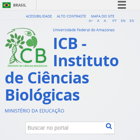
BRASIL
Simplifique!
ACESSIBILIDADE
ALTO CONTRASTE
MAPA DO SITE
A+
A
A-
PT
EN
ES
Comunica BR
Universidade Federal do Amazonas
ICB -
Participe
Acesso à informação
Instituto
Legislação
Canais
de Ciências
Biológicas
MINISTÉRIO DA EDUCAÇÃO